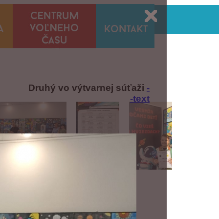
Druhý vo výtvarnej súťaži
-
-text