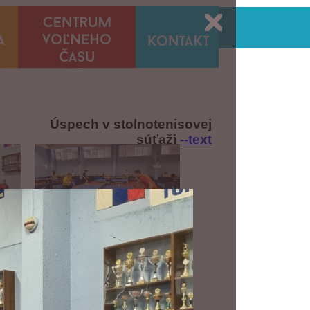
Úspech v stolnotenisovej
súťaži
--text