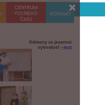
Odmeny za jesennú
vytrvalosť
--text