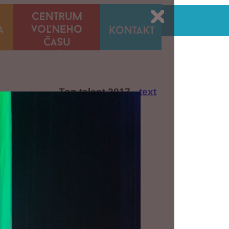
Top talent 2017
--text