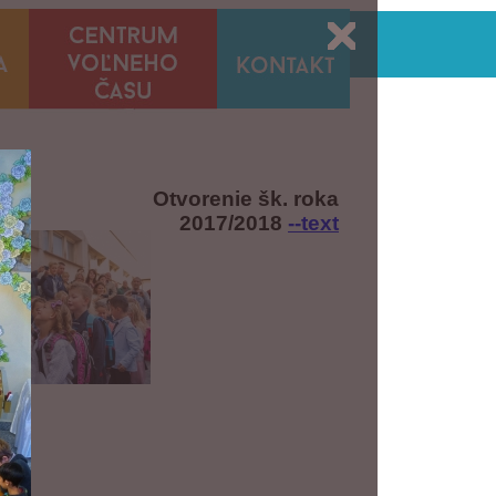
Otvorenie šk. roka
2017/2018
--text