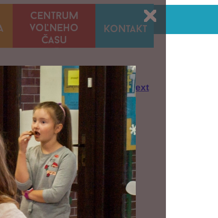
Zbierka Dobrá novina
--text