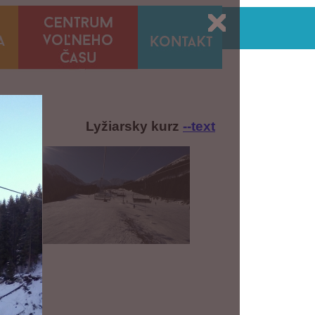
Lyžiarsky kurz
--text