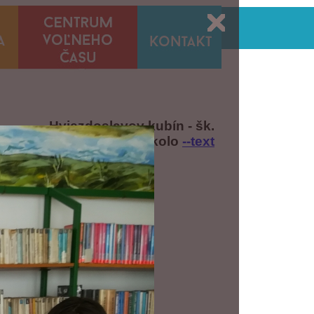
Hviezdoslavov kubín - šk.
kolo
--text