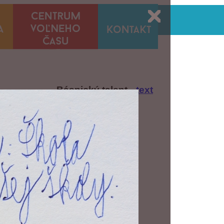
Básnický talent
--text