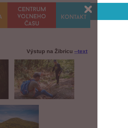
Výstup na Žibricu
--text