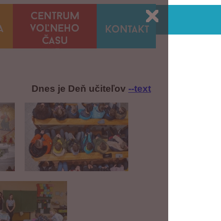
Dnes je Deň učiteľov
--text