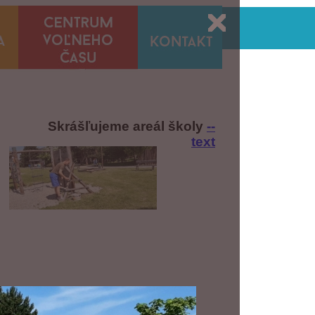
Skrášľujeme areál školy
--
text