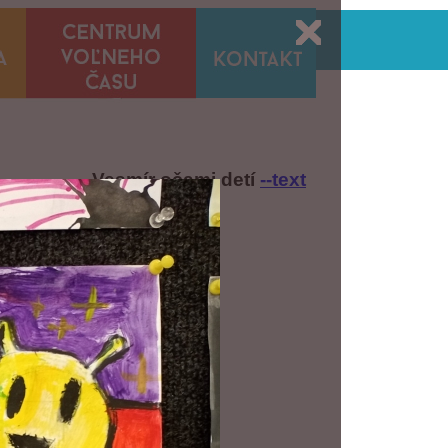
Vesmír očami detí
--text