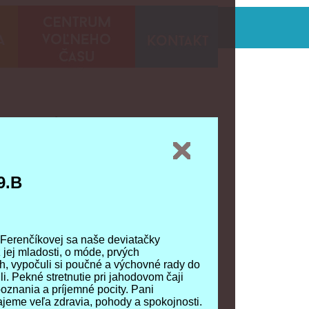
Úcta k starším v 9.B
--text
9.B
9.B
 Ferenčíkovej sa naše deviatačky
 Ferenčíkovej sa naše deviatačky
 jej mladosti, o móde, prvých
 jej mladosti, o móde, prvých
h, vypočuli si poučné a výchovné rady do
h, vypočuli si poučné a výchovné rady do
li. Pekné stretnutie pri jahodovom čaji
li. Pekné stretnutie pri jahodovom čaji
poznania a príjemné pocity. Pani
poznania a príjemné pocity. Pani
jeme veľa zdravia, pohody a spokojnosti.
jeme veľa zdravia, pohody a spokojnosti.