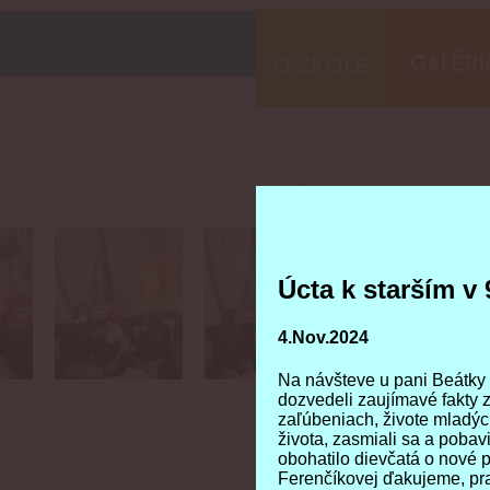
Úcta k starším v 
Úcta k starším v 
4.Nov.2024
4.Nov.2024
Na návšteve u pani Beátky
Na návšteve u pani Beátky
dozvedeli zaujímavé fakty z
dozvedeli zaujímavé fakty z
zaľúbeniach, živote mladýc
zaľúbeniach, živote mladýc
života, zasmiali sa a pobavi
života, zasmiali sa a pobavi
obohatilo dievčatá o nové 
obohatilo dievčatá o nové 
Ferenčíkovej ďakujeme, pra
Ferenčíkovej ďakujeme, pra