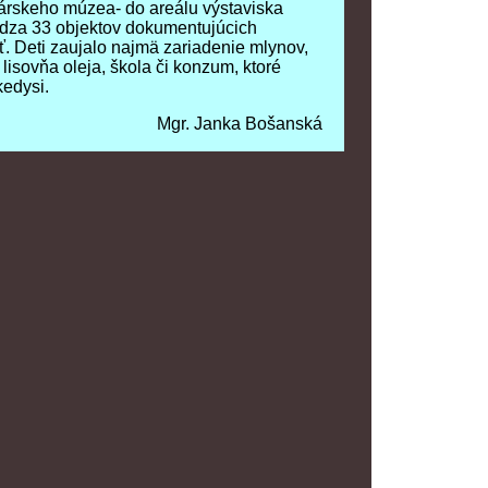
rskeho múzea- do areálu výstaviska
rskeho múzea- do areálu výstaviska
dza 33 objektov dokumentujúcich
dza 33 objektov dokumentujúcich
 Deti zaujalo najmä zariadenie mlynov,
 Deti zaujalo najmä zariadenie mlynov,
 lisovňa oleja, škola či konzum, ktoré
 lisovňa oleja, škola či konzum, ktoré
kedysi.
kedysi.
Mgr. Janka Bošanská
Mgr. Janka Bošanská