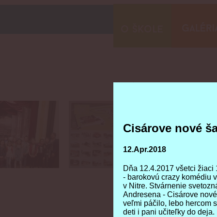
Cisárove nové ša
Cisárove nové ša
12.Apr.2018
12.Apr.2018
Dňa 12.4.2017 všetci žiaci 
Dňa 12.4.2017 všetci žiaci 
- barokovú crazy komédiu 
- barokovú crazy komédiu 
v Nitre. Stvárnenie svetoz
v Nitre. Stvárnenie svetoz
Andresena - Cisárove nové
Andresena - Cisárove nové
veľmi páčilo, lebo hercom 
veľmi páčilo, lebo hercom 
deti i pani učiteľky do dej
deti i pani učiteľky do dej