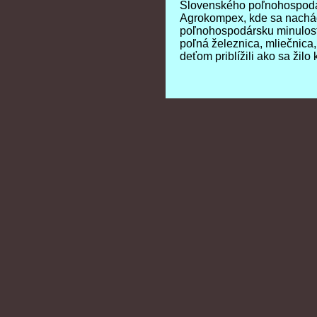
Slovenského poľnohospodá
Slovenského poľnohospodá
Agrokompex, kde sa nachá
Agrokompex, kde sa nachá
poľnohospodársku minulosť.
poľnohospodársku minulosť.
poľná železnica, mliečnica,
poľná železnica, mliečnica,
deťom priblížili ako sa žilo 
deťom priblížili ako sa žilo 