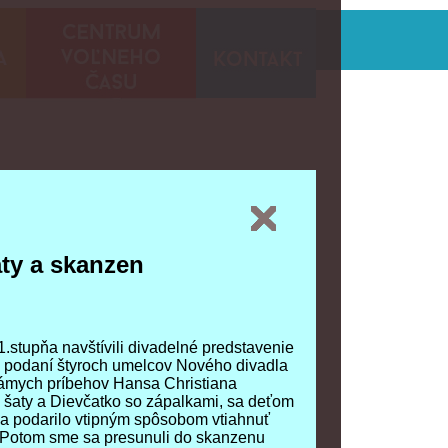
Cisárove nové šaty a
skanzen
--text
ty a skanzen
ty a skanzen
1.stupňa navštívili divadelné predstavenie
1.stupňa navštívili divadelné predstavenie
v podaní štyroch umelcov Nového divadla
v podaní štyroch umelcov Nového divadla
námych príbehov Hansa Christiana
námych príbehov Hansa Christiana
 šaty a Dievčatko so zápalkami, sa deťom
 šaty a Dievčatko so zápalkami, sa deťom
sa podarilo vtipným spôsobom vtiahnuť
sa podarilo vtipným spôsobom vtiahnuť
a. Potom sme sa presunuli do skanzenu
a. Potom sme sa presunuli do skanzenu