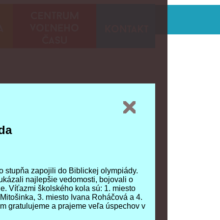
Biblická olympiáda
--text
da
da
o stupňa zapojili do Biblickej olympiády.
o stupňa zapojili do Biblickej olympiády.
eukázali najlepšie vedomosti, bojovali o
eukázali najlepšie vedomosti, bojovali o
e. Víťazmi školského kola sú: 1. miesto
e. Víťazmi školského kola sú: 1. miesto
 Mitošinka, 3. miesto Ivana Roháčová a 4.
 Mitošinka, 3. miesto Ivana Roháčová a 4.
om gratulujeme a prajeme veľa úspechov v
om gratulujeme a prajeme veľa úspechov v