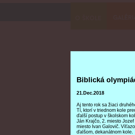
Biblická olympiá
Biblická olympiá
21.Dec.2018
21.Dec.2018
Aj tento rok sa žiaci druhéh
Aj tento rok sa žiaci druhéh
Tí, ktorí v triednom kole pr
Tí, ktorí v triednom kole pr
ďalší postup v školskom kol
ďalší postup v školskom kol
Ján Krajčo, 2. miesto Jozef
Ján Krajčo, 2. miesto Jozef
miesto Ivan Galovič. Víťaz
miesto Ivan Galovič. Víťaz
ďalšom, dekanátnom kole.
ďalšom, dekanátnom kole.